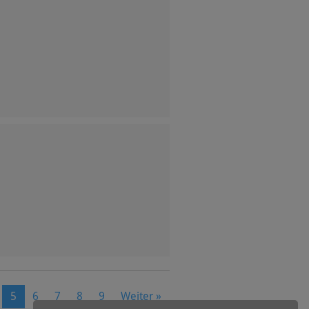
Next
5
6
7
8
9
Weiter »