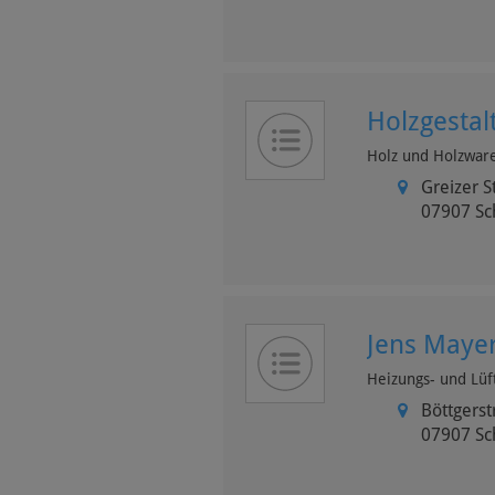
Holzgestal
Holz und Holzwar
Greizer S
07907
Sc
Jens Maye
Heizungs- und Lü
Böttgerst
07907
Sc