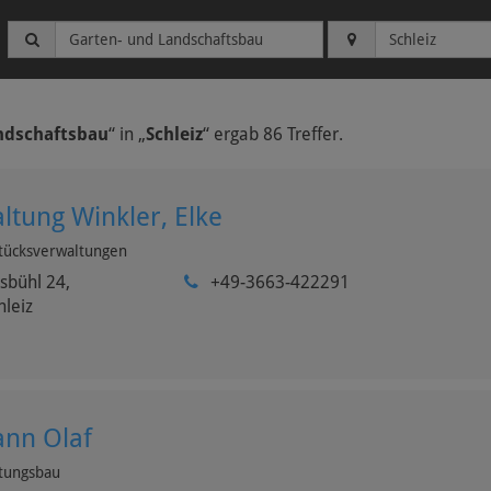
ndschaftsbau
“ in „
Schleiz
“
ergab 86 Treffer.
tung Winkler, Elke
tücksverwaltungen
sbühl 24,
+49-3663-422291
hleiz
nn Olaf
ftungsbau