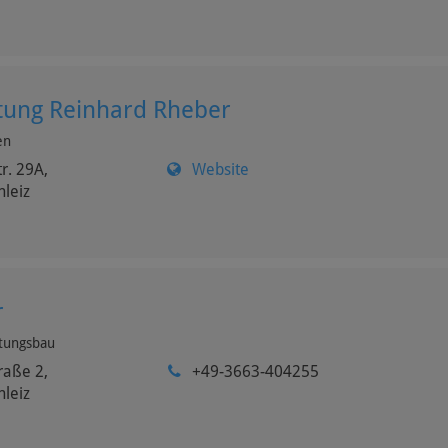
tung Reinhard Rheber
en
tr. 29A,
Website
hleiz
r
ftungsbau
raße 2,
+49-3663-404255
hleiz