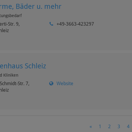
me, Bäder u. mehr
tungsbedarf
erti-Str. 9,
+49-3663-423297
hleiz
enhaus Schleiz
d Kliniken
Schmidt-Str. 7,
Website
hleiz
Previous
«
1
2
3
4