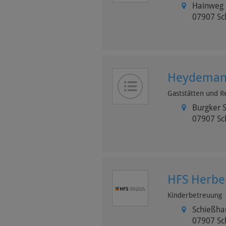
Hainweg 
07907
Sc
Heydemann
Gaststätten und R
Burgker S
07907
Sc
HFS Herber
Kinderbetreuung
Schießha
07907
Sc