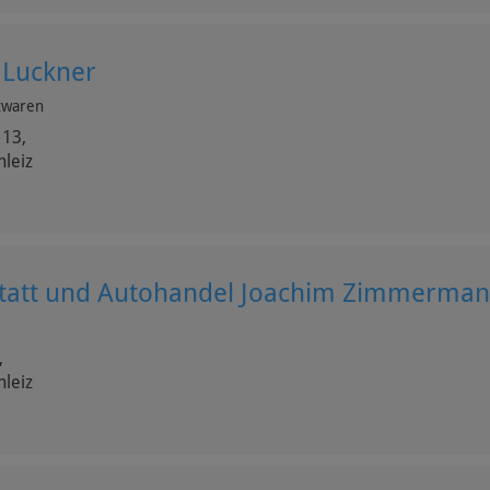
 Luckner
twaren
 13,
hleiz
tatt und Autohandel Joachim Zimmerma
,
hleiz