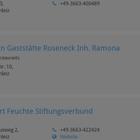
3,
+49-3663-400489
hleiz
 Gaststätte Roseneck Inh. Ramona
estaurants
tr. 10,
hleiz
t Feuchte Stiftungsverbund
usweg 2,
+49-3663-422424
hleiz
Website