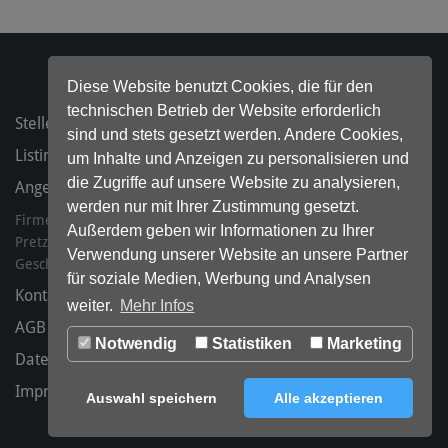
Diese Website benutzt Cookies, die für den
technischen Betrieb der Website erforderlich
Stellenanzeigen
sind und stets gesetzt werden. Andere Cookies,
Listing bestellen
um Inhalte und Anzeigen zu personalisieren und
die Zugriffe auf unsere Website zu analysieren,
Angebote für Ihr Präsenzmanagement
werden nur mit Ihrer Zustimmung gesetzt.
Firmeneintrag.de ist ein Produkt der Excelsea GmbH & Co. KG
Außerdem geben wir Informationen zu Ihrer
Pretzfelder Str. 7-11, 904025 Nürnberg
Verwendung unserer Website an unsere Partner
Geschäftsführer: Joachim Helfer, Oliver Neuerbourg, Jens Unger
für soziale Medien, Werbung und Analysen
Kontakt
weiter.
Mehr Infos
AGB
Notwendig
Statistiken
Marketing
Datenschutz
Impressum
Auswahl speichern
Alle akzeptieren