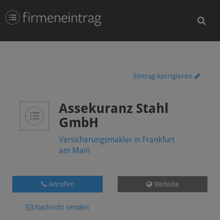
Eintrag korrigieren
Assekuranz Stahl
GmbH
Versicherungsmakler in Frankfurt
am Main
Anrufen
Website
Nachricht senden