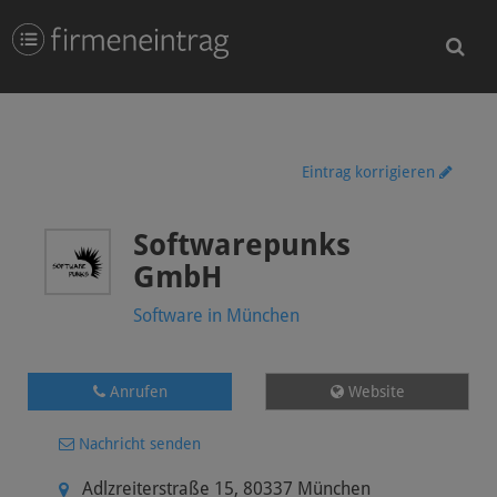
Eintrag korrigieren
Softwarepunks
GmbH
Software in München
Anrufen
Website
Nachricht senden
Adlzreiterstraße 15
,
80337
München