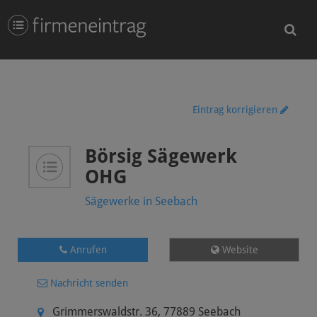
Eintrag korrigieren
Börsig Sägewerk
OHG
Sägewerke in Seebach
Anrufen
Website
Nachricht senden
Grimmerswaldstr. 36
,
77889
Seebach