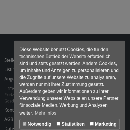
Diese Website benutzt Cookies, die für den
technischen Betrieb der Website erforderlich
Stellenanzeigen
sind und stets gesetzt werden. Andere Cookies,
Listing bestellen
um Inhalte und Anzeigen zu personalisieren und
die Zugriffe auf unsere Website zu analysieren,
Angebote für Ihr Präsenzmanagement
werden nur mit Ihrer Zustimmung gesetzt.
Firmeneintrag.de ist ein Produkt der Excelsea GmbH & Co. KG
Außerdem geben wir Informationen zu Ihrer
Pretzfelder Str. 7-11, 904025 Nürnberg
Verwendung unserer Website an unsere Partner
Geschäftsführer: Joachim Helfer, Oliver Neuerbourg, Jens Unger
für soziale Medien, Werbung und Analysen
Kontakt
weiter.
Mehr Infos
AGB
Notwendig
Statistiken
Marketing
Datenschutz