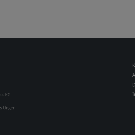
K
D
I
Co. KG
ns Unger