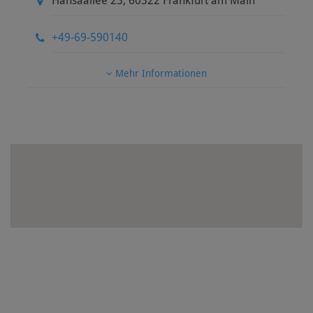
Hansaallee 23
,
60322
Frankfurt am Main
+49-69-590140
Mehr Informationen