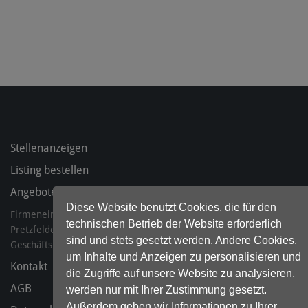
Stellenanzeigen
Listing bestellen
Angebote für Ihr Präsenzmanagement
Diese Website benutzt Cookies, die für den
Firmeneintrag.de ist ein Produkt der Excelsea GmbH & Co. KG
technischen Betrieb der Website erforderlich
Pretzfelder Str. 7-11, 904025 Nürnberg
sind und stets gesetzt werden. Andere Cookies,
Geschäftsführer: Joachim Helfer, Oliver Neuerbourg, Jens Unger
um Inhalte und Anzeigen zu personalisieren und
Kontakt
die Zugriffe auf unsere Website zu analysieren,
AGB
werden nur mit Ihrer Zustimmung gesetzt.
Außerdem geben wir Informationen zu Ihrer